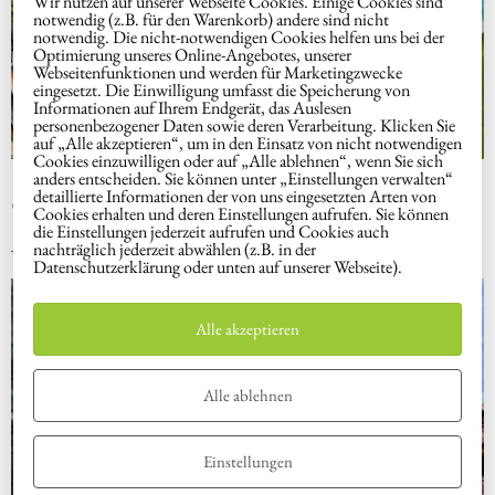
Wir nutzen auf unserer Webseite Cookies. Einige Cookies sind
notwendig (z.B. für den Warenkorb) andere sind nicht
notwendig. Die nicht-notwendigen Cookies helfen uns bei der
Optimierung unseres Online-Angebotes, unserer
Webseitenfunktionen und werden für Marketingzwecke
eingesetzt. Die Einwilligung umfasst die Speicherung von
Informationen auf Ihrem Endgerät, das Auslesen
personenbezogener Daten sowie deren Verarbeitung. Klicken Sie
auf „Alle akzeptieren“, um in den Einsatz von nicht notwendigen
Cookies einzuwilligen oder auf „Alle ablehnen“, wenn Sie sich
anders entscheiden. Sie können unter „Einstellungen verwalten“
SYMBOLSCHMUCK
detaillierte Informationen der von uns eingesetzten Arten von
Cookies erhalten und deren Einstellungen aufrufen. Sie können
ANHÄNGER persönlich für dich
die Einstellungen jederzeit aufrufen und Cookies auch
nachträglich jederzeit abwählen (z.B. in der
Datenschutzerklärung oder unten auf unserer Webseite).
Alle akzeptieren
Alle ablehnen
Einstellungen