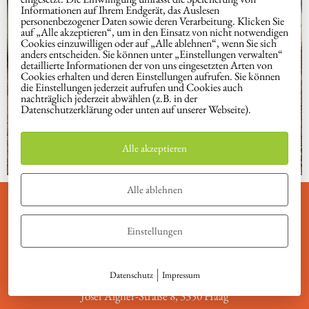
Informationen auf Ihrem Endgerät, das Auslesen
personenbezogener Daten sowie deren Verarbeitung. Klicken Sie
auf „Alle akzeptieren“, um in den Einsatz von nicht notwendigen
Cookies einzuwilligen oder auf „Alle ablehnen“, wenn Sie sich
anders entscheiden. Sie können unter „Einstellungen verwalten“
detaillierte Informationen der von uns eingesetzten Arten von
Cookies erhalten und deren Einstellungen aufrufen. Sie können
die Einstellungen jederzeit aufrufen und Cookies auch
nachträglich jederzeit abwählen (z.B. in der
Datenschutzerklärung oder unten auf unserer Webseite).
Alle akzeptieren
Alle ablehnen
Einstellungen
info@meine-magie.at
|
+43 660 470 97 97
Datenschutz
Impressum
Josef Aigner-Straße 8, 3350 Haag